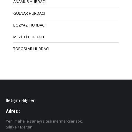
ANAMUR HURDACI
GÜLNAR HURDACI
BOZYAZI HURDACI
MEZİTLİ HURDACI
TOROSLAR HURDACI
İletişim Bilgileri
Adres :
Yeni mahalle sanayi sitesi mermerciler sok.
Silifke / Mersin