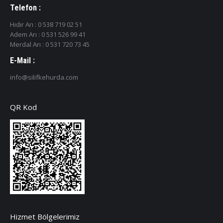
Telefon :
Hıdır Arı : 0 538 719 02 51
Adem Arı : 0 531 526 99 41
Merdal Arı : 0 531 720 73 45
E-Mail :
info@silifkehurda.com
QR Kod
Hizmet Bölgelerimiz