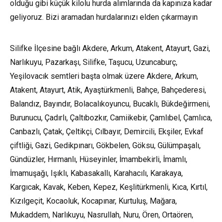
olduğu gibi küçük kilolu hurda alımlarında da kapınıza kadar
geliyoruz. Bizi aramadan hurdalarınızı elden çıkarmayın
Silifke İlçesine bağlı Akdere, Arkum, Atakent, Atayurt, Gazi,
Narlıkuyu, Pazarkaşı, Silifke, Taşucu, Uzuncaburç,
Yeşilovacık semtleri başta olmak üzere Akdere, Arkum,
Atakent, Atayurt, Atik, Ayaştürkmenli, Bahçe, Bahçederesi,
Balandız, Bayındır, Bolacalıkoyuncu, Bucaklı, Bükdeğirmeni,
Burunucu, Çadırlı, Çaltıbozkır, Camiikebir, Çamlıbel, Çamlıca,
Canbazlı, Çatak, Çeltikçi, Cılbayır, Demircili, Ekşiler, Evkaf
çiftliği, Gazi, Gedikpınarı, Gökbelen, Göksu, Gülümpaşalı,
Gündüzler, Hırmanlı, Hüseyinler, İmambekirli, İmamlı,
İmamuşağı, Işıklı, Kabasakallı, Karahacılı, Karakaya,
Kargıcak, Kavak, Keben, Kepez, Keşlitürkmenli, Kıca, Kırtıl,
Kızılgeçit, Kocaoluk, Kocapınar, Kurtuluş, Mağara,
Mukaddem, Narlıkuyu, Nasrullah, Nuru, Ören, Ortaören,